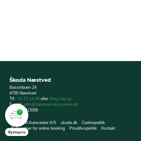
Škoda Næstved
Bassinbuen 24
4700 Næstved
Tlf.:
55 72 14 88
eller
Ring mig op
E-mail:
adm@naestved-autocenter.dk
CVR: 16213306
Næstved Autocenter A/S
skoda.dk
Cookiepolitik
Betingelser for online booking
Privatlivspolitik
Kontakt
Byttepris