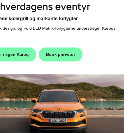
 hverdagens eventyr
e kølergrill og markante forlygter.
sk design, og Fuld LED Matrix-forlygterne understreger Karoqs
in egen Karoq
Book prøvetur