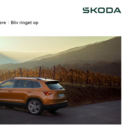
Škoda
ere
Bliv ringet op