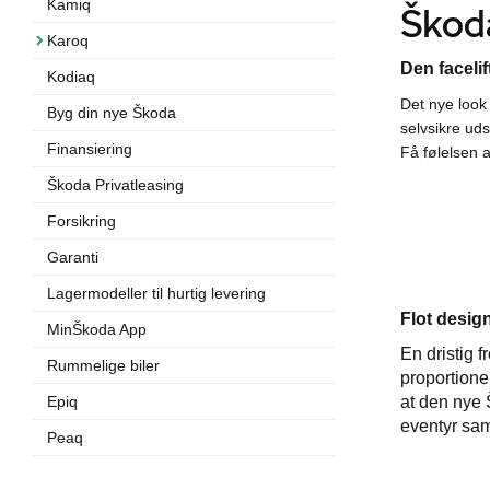
Kamiq
Škoda
Karoq
Den faceli
Kodiaq
Det nye look
Byg din nye Škoda
selvsikre ud
Finansiering
Få følelsen 
Škoda Privatleasing
Forsikring
Garanti
Lagermodeller til hurtig levering
Flot desig
MinŠkoda App
En dristig 
Rummelige biler
proportion
at den nye Š
Epiq
eventyr sa
Peaq