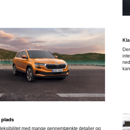
Kla
Den
inte
ned
kan
 plads
fleksibilitet med mange gennemtænkte detaljer og