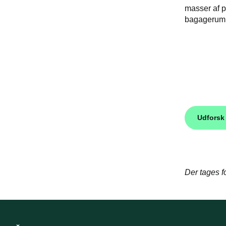
masser af 
bagagerumm
Udforsk
Der tages fo