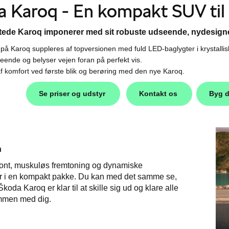
 Karoq - En kompakt SUV til
ftede Karoq imponerer med sit robuste udseende, nydesigned
 på Karoq suppleres af topversionen med fuld LED-baglygter i krystalli
seende og belyser vejen foran på perfekt vis.
af komfort ved første blik og berøring med den nye Karoq.
Se priser og udstyr
Kontakt os
Byg d
n
front, muskuløs fremtoning og dynamiske
er i en kompakt pakke. Du kan med det samme se,
koda Karoq er klar til at skille sig ud og klare alle
mmen med dig.