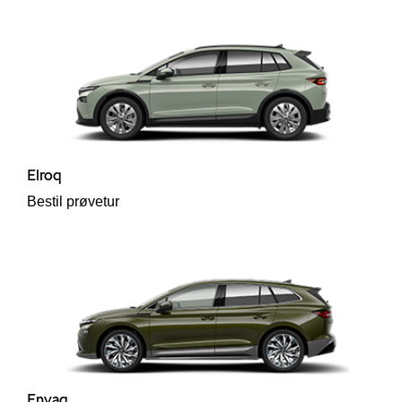
til hurtig
p
ler
Elroq
Bestil prøvetur
Enyaq