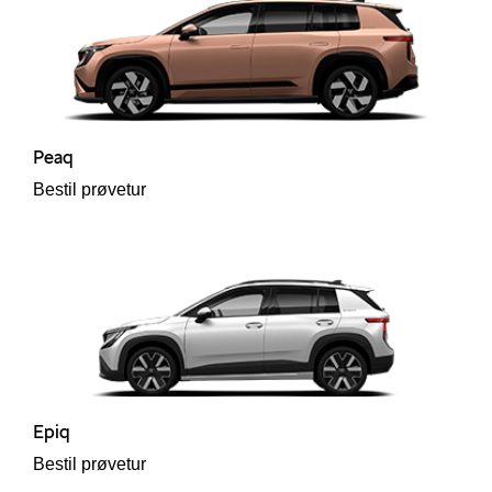
i
Peaq
Bestil prøvetur
Škoda
easing
Epiq
Bestil prøvetur