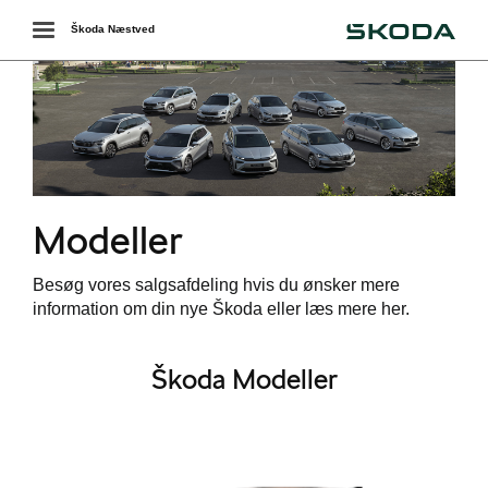
Škoda
Toggle
Škoda Næstved
navigation
r
Modeller
Besøg vores salgsafdeling hvis du ønsker mere
information om din nye Škoda eller læs mere her.
Škoda Modeller