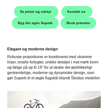
i
Se priser og udstyr
Kontakt os
Byg din egen Superb
Book prøvetur
Elegant og moderne design
Robuste proportioner er kombineret med stramme
linjer, smalle forlygter, unikke detaljer i mat mørk krom
Škoda
og fælge på op til 19” for at skabe det øjeblikkeligt
genkendelige, moderne og dynamiske design, som
gør Superb til et ægte flagskib blandt Škodas modeller.
easing