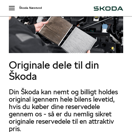
Škoda
Toggle
Škoda Næstved
navigation
Originale dele til din
Škoda
Din Škoda kan nemt og billigt holdes
original igennem hele bilens levetid,
hvis du køber dine reservedele
gennem os - så er du nemlig sikret
originale reservedele til en attraktiv
pris.
ervedele - B2B