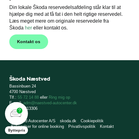
Din lokale Škoda reservedelsafdeling står klar til at
hjælpe dig med at få fat i den helt rigtige reservedel.
Læs meget mere om originale reservedele fra
Škoda
her
eller kontakt os.
Kontakt os
Škoda Næstved
Bassinbuen 24
4700 Næstved
Tlf.:
55 72 14 88
eller
Ring mig op
E-mail:
adm@naestved-autocenter.dk
CVR: 16213306
Næstved Autocenter A/S
skoda.dk
Cookiepolitik
Betingelser for online booking
Privatlivspolitik
Kontakt
Byttepris