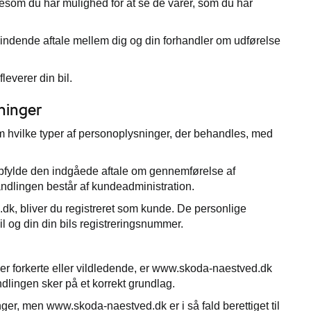
esom du har mulighed for at se de varer, som du har
 bindende aftale mellem dig og din forhandler om udførelse
everer din bil.
ninger
m hvilke typer af personoplysninger, der behandles, med
pfylde den indgåede aftale om gennemførelse af
ndlingen består af kundeadministration.
.dk, bliver du registreret som kunde. De personlige
l og din din bils registreringsnummer.
r forkerte eller vildledende, er www.skoda-naestved.dk
handlingen sker på et korrekt grundlag.
ger, men www.skoda-naestved.dk er i så fald berettiget til