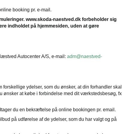
line booking pr. e-mail.
muleringer. www.skoda-naestved.dk forbeholder sig
datere indholdet på hjemmesiden, uden at gøre
Næstved Autocenter A/S, e-mail:
adm@naestved-
forskellige ydelser, som du ønsker, at din forhandler skal
du ønsker at købe i forbindelse med dit værkstedsbesøg, fx
ager du en bekræftelse på online bookingen pr. email.
t tilbud på udførelse af de ydelser, som du har valgt og på