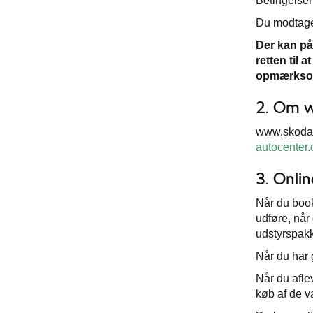
Betingelser
Du modtager
Der kan på
retten til
opmærksom
2. Om 
www.skoda-n
autocenter
3. Onlin
Når du book
udføre, når
udstyrspakk
Når du har 
Når du aflev
køb af de v