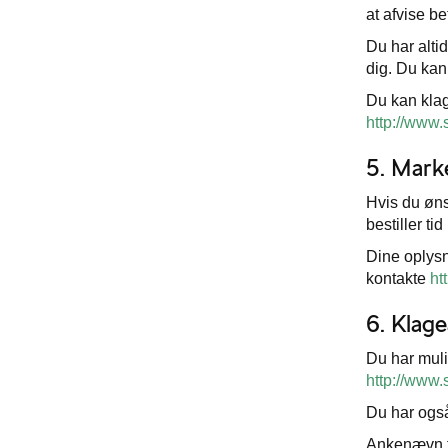
at afvise be
Du har altid
dig. Du kan
Du kan klag
http://www.
5. Mark
Hvis du øns
bestiller ti
Dine oplysni
kontakte
ht
6. Klag
Du har muli
http://www.
Du har også
Ankenævn fo