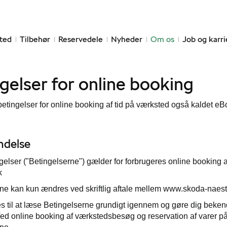
ted
Tilbehør
Reservedele
Nyheder
Om os
Job og karri
gelser for online booking
betingelser for online booking af tid på værksted også kaldet eB
ndelse
gelser ("Betingelserne") gælder for forbrugeres online booking
k
ne kan kun ændres ved skriftlig aftale mellem www.skoda-naest
s til at læse Betingelserne grundigt igennem og gøre dig bekend
Ved online booking af værkstedsbesøg og reservation af varer 