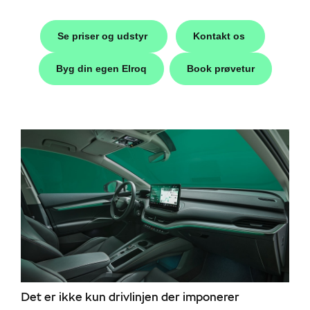
i
Se priser og udstyr
Kontakt os
Byg din egen Elroq
Book prøvetur
Škoda
easing
Det er ikke kun drivlinjen der imponerer