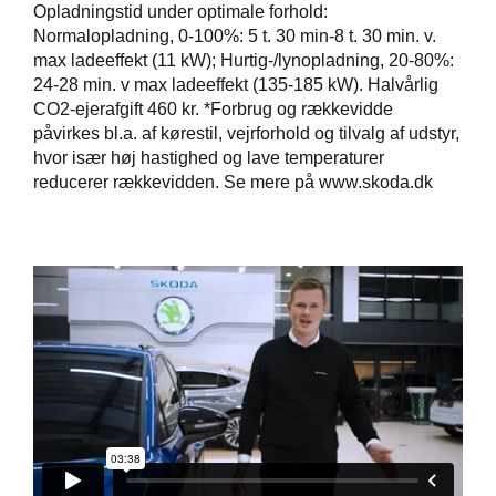
Opladningstid under optimale forhold:
Normalopladning, 0-100%: 5 t. 30 min-8 t. 30 min. v.
max ladeeffekt (11 kW); Hurtig-/lynopladning, 20-80%:
24-28 min. v max ladeeffekt (135-185 kW). Halvårlig
CO2-ejerafgift 460 kr. *Forbrug og rækkevidde
påvirkes bl.a. af kørestil, vejrforhold og tilvalg af udstyr,
hvor især høj hastighed og lave temperaturer
reducerer rækkevidden. Se mere på www.skoda.dk