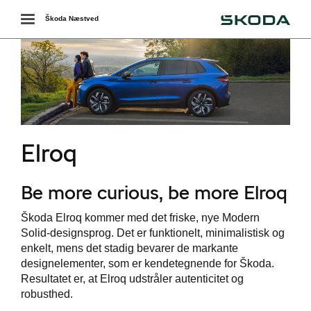
Škoda
Toggle
Škoda Næstved
navigation
r
Elroq
Be more curious, be more Elroq
Škoda Elroq kommer med det friske, nye Modern
Solid-designsprog. Det er funktionelt, minimalistisk og
enkelt, mens det stadig bevarer de markante
designelementer, som er kendetegnende for Škoda.
Resultatet er, at Elroq udstråler autenticitet og
robusthed.