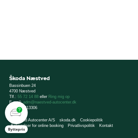
Škoda Næstved
Bassinbuen 24
4700 Næstved
Tlf.:
55 72 14 88
eller
Ring mig op
E-mail:
adm@naestved-autocenter.dk
CVR: 16213306
Næstved Autocenter A/S
skoda.dk
Cookiepolitik
Betingelser for online booking
Privatlivspolitik
Kontakt
Byttepris