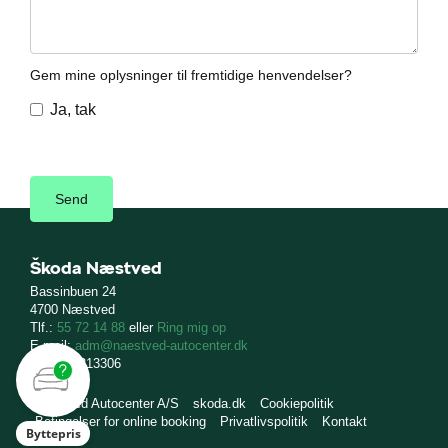
Gem mine oplysninger til fremtidige henvendelser?
Ja, tak
Škoda Næstved
Bassinbuen 24
4700 Næstved
Tlf.:
55 72 14 88
eller
Ring mig op
E-mail:
adm@naestved-autocenter.dk
CVR: 16213306
Næstved Autocenter A/S
skoda.dk
Cookiepolitik
Betingelser for online booking
Privatlivspolitik
Kontakt
Byttepris