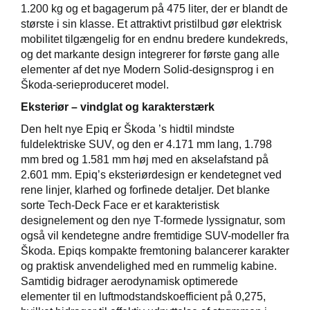
1.200 kg og et bagagerum på 475 liter, der er blandt de
største i sin klasse. Et attraktivt pristilbud gør elektrisk
mobilitet tilgængelig for en endnu bredere kundekreds,
og det markante design integrerer for første gang alle
elementer af det nye Modern Solid-designsprog i en
Škoda-serieproduceret model.
Eksteriør – vindglat og karakterstærk
Den helt nye Epiq er Škoda ’s hidtil mindste
fuldelektriske SUV, og den er 4.171 mm lang, 1.798
mm bred og 1.581 mm høj med en akselafstand på
2.601 mm. Epiq’s eksteriørdesign er kendetegnet ved
rene linjer, klarhed og forfinede detaljer. Det blanke
sorte Tech-Deck Face er et karakteristisk
designelement og den nye T-formede lyssignatur, som
også vil kendetegne andre fremtidige SUV-modeller fra
Škoda. Epiqs kompakte fremtoning balancerer karakter
og praktisk anvendelighed med en rummelig kabine.
Samtidig bidrager aerodynamisk optimerede
elementer til en luftmodstandskoefficient på 0,275,