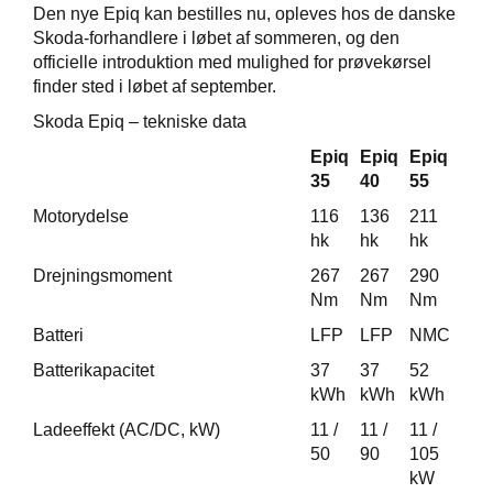
Den nye Epiq kan bestilles nu, opleves hos de danske
Skoda-forhandlere i løbet af sommeren, og den
officielle introduktion med mulighed for prøvekørsel
finder sted i løbet af september.
Skoda Epiq – tekniske data
Epiq
Epiq
Epiq
35
40
55
Motorydelse
116
136
211
hk
hk
hk
Drejningsmoment
267
267
290
Nm
Nm
Nm
Batteri
LFP
LFP
NMC
Batterikapacitet
37
37
52
kWh
kWh
kWh
Ladeeffekt (AC/DC, kW)
11 /
11 /
11 /
50
90
105
kW