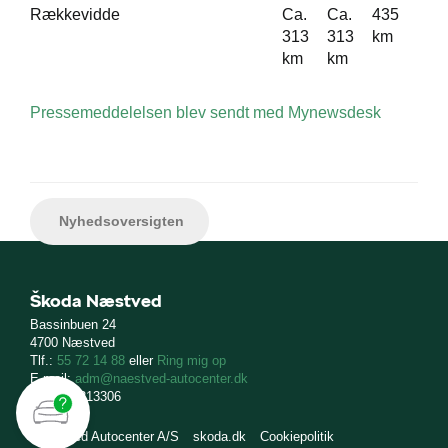
Rækkevidde
Ca.
Ca.
435
313
313
km
km
km
Pressemeddelelsen blev sendt med Mynewsdesk
Nyhedsoversigten
Škoda Næstved
Bassinbuen 24
4700 Næstved
Tlf.:
55 72 14 88
eller
Ring mig op
E-mail:
adm@naestved-autocenter.dk
CVR: 16213306
Næstved Autocenter A/S
skoda.dk
Cookiepolitik