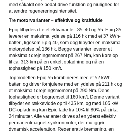
med såkaldt one-pedal-drive-funktion og mulighed for
at ændre regenereringsintensitet.
Tre motorvarianter – effektive og kraftfulde
Epiq tilbydes i tre effektvarianter: 35, 40 og 55. Epiq 35
leverer en maksimal ydelse på 116 hk med et 37 kWh-
batteri, ligesom Epiq 40, som dog tilbyder en maksimal
motorydelse på 136 hk. Begge varianter leverer et
maksimalt drejningsmoment på 267 Nm, kan køre op
til ca. 313 km på en enkelt opladning og nå en
tophastighed på 150 km/t.
Topmodellen Epiq 55 kombineres med et 52 kWh-
batteri og driver forhjulene med en ydelse på 211 hk og
et maksimalt drejningsmoment på 290 Nm. Dens
tophastighed er begrænset til 160 km/t. Denne variant
tilbyder en rækkevidde op til 435 km, og med 105 kW
DC-opladning kan Epiq lade fra 10% til 80% på cirka
24 minutter. Alle varianter drives af en yderst effektiv
permanentmagnet-synkronmotor, der muliggør
dynamisk acceleration. Regenerativ bremsning, en