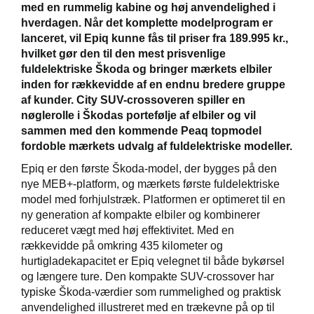
med en rummelig kabine og høj anvendelighed i
hverdagen. Når det komplette modelprogram er
lanceret, vil Epiq kunne fås til priser fra 189.995 kr.,
hvilket gør den til den mest prisvenlige
fuldelektriske Škoda og bringer mærkets elbiler
inden for rækkevidde af en endnu bredere gruppe
af kunder. City SUV-crossoveren spiller en
nøglerolle i Škodas portefølje af elbiler og vil
sammen med den kommende Peaq topmodel
fordoble mærkets udvalg af fuldelektriske modeller.
Epiq er den første Škoda-model, der bygges på den
nye MEB+-platform, og mærkets første fuldelektriske
model med forhjulstræk. Platformen er optimeret til en
ny generation af kompakte elbiler og kombinerer
reduceret vægt med høj effektivitet. Med en
rækkevidde på omkring 435 kilometer og
hurtigladekapacitet er Epiq velegnet til både bykørsel
og længere ture. Den kompakte SUV-crossover har
typiske Škoda-værdier som rummelighed og praktisk
anvendelighed illustreret med en trækevne på op til