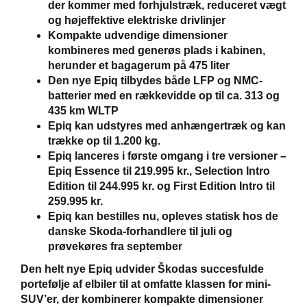
der kommer med forhjulstræk, reduceret vægt
og højeffektive elektriske drivlinjer
Kompakte udvendige dimensioner
kombineres med generøs plads i kabinen,
herunder et bagagerum på 475 liter
Den nye Epiq tilbydes både LFP og NMC-
batterier med en rækkevidde op til ca. 313 og
435 km WLTP
Epiq kan udstyres med anhængertræk og kan
trække op til 1.200 kg.
Epiq lanceres i første omgang i tre versioner –
Epiq Essence til 219.995 kr., Selection Intro
Edition til 244.995 kr. og First Edition Intro til
259.995 kr.
Epiq kan bestilles nu, opleves statisk hos de
danske Skoda-forhandlere til juli og
prøvekøres fra september
Den helt nye Epiq udvider Škodas succesfulde
portefølje af elbiler til at omfatte klassen for mini-
SUV’er, der kombinerer kompakte dimensioner