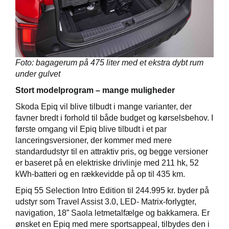
Foto: bagagerum på 475 liter med et ekstra dybt rum
under gulvet
Stort modelprogram – mange muligheder
Skoda Epiq vil blive tilbudt i mange varianter, der
favner bredt i forhold til både budget og kørselsbehov. I
første omgang vil Epiq blive tilbudt i et par
lanceringsversioner, der kommer med mere
standardudstyr til en attraktiv pris, og begge versioner
er baseret på en elektriske drivlinje med 211 hk, 52
kWh-batteri og en rækkevidde på op til 435 km.
Epiq 55 Selection Intro Edition til 244.995 kr. byder på
udstyr som Travel Assist 3.0, LED- Matrix-forlygter,
navigation, 18” Saola letmetalfælge og bakkamera. Er
ønsket en Epiq med mere sportsappeal, tilbydes den i