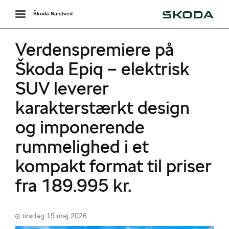
Škoda
Toggle
Škoda Næstved
navigation
Verdenspremiere på
Škoda Epiq – elektrisk
SUV leverer
karakterstærkt design
og imponerende
rummelighed i et
kompakt format til priser
fra 189.995 kr.
tirsdag 19 maj 2026