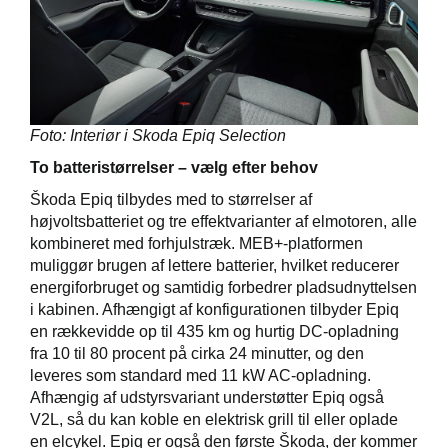
Foto: Interiør i Skoda Epiq Selection
To batteristørrelser – vælg efter behov
Škoda Epiq tilbydes med to størrelser af
højvoltsbatteriet og tre effektvarianter af elmotoren, alle
kombineret med forhjulstræk. MEB+-platformen
muliggør brugen af lettere batterier, hvilket reducerer
energiforbruget og samtidig forbedrer pladsudnyttelsen
i kabinen. Afhængigt af konfigurationen tilbyder Epiq
en rækkevidde op til 435 km og hurtig DC-opladning
fra 10 til 80 procent på cirka 24 minutter, og den
leveres som standard med 11 kW AC-opladning.
Afhængig af udstyrsvariant understøtter Epiq også
V2L, så du kan koble en elektrisk grill til eller oplade
en elcykel. Epiq er også den første Škoda, der kommer