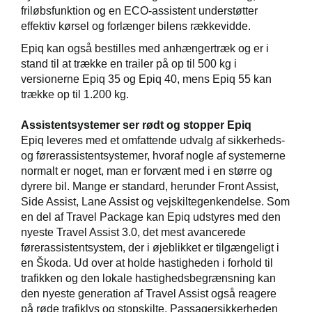
friløbsfunktion og en ECO-assistent understøtter
effektiv kørsel og forlænger bilens rækkevidde.
Epiq kan også bestilles med anhængertræk og er i
stand til at trække en trailer på op til 500 kg i
versionerne Epiq 35 og Epiq 40, mens Epiq 55 kan
trække op til 1.200 kg.
Assistentsystemer ser rødt og stopper Epiq
Epiq leveres med et omfattende udvalg af sikkerheds-
og førerassistentsystemer, hvoraf nogle af systemerne
normalt er noget, man er forvænt med i en større og
dyrere bil. Mange er standard, herunder Front Assist,
Side Assist, Lane Assist og vejskiltegenkendelse. Som
en del af Travel Package kan Epiq udstyres med den
nyeste Travel Assist 3.0, det mest avancerede
førerassistentsystem, der i øjeblikket er tilgængeligt i
en Škoda. Ud over at holde hastigheden i forhold til
trafikken og den lokale hastighedsbegrænsning kan
den nyeste generation af Travel Assist også reagere
på røde trafiklys og stopskilte. Passagersikkerheden