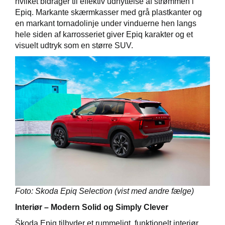
hvilket bidrager til effektiv udnyttelse af strømmen i
Epiq. Markante skærmkasser med grå plastkanter og
en markant tornadolinje under vinduerne hen langs
hele siden af karrosseriet giver Epiq karakter og et
visuelt udtryk som en større SUV.
Foto: Skoda Epiq Selection (vist med andre fælge)
Interiør – Modern Solid og Simply Clever
Škoda Epiq tilbyder et rummeligt, funktionelt interiør,