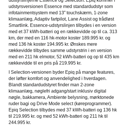
udstyrslinjerne Essence og Selection. Epiq kommer i
udstyrsversionen Essence med standardudstyr som
infotainmentsystem med 13” touchskærm, 1-zone
klimaanlæg, Adaptiv fartpilot, Lane Assist og trådløst
Smartlink. Essence-udstyrslinjen tilbydes i en version
med et 37 kWh-batteri og en rækkevidde op til ca. 313
km, der med en 116 hk-motor koster 189.995 kr. og
med 136 hk koster 194.995 kr. Ønskes mere
rækkevidde tilbydes samme udstyrstrin i en version
med en 211 hk elmotor, 52 kWh-batteri og op til 435 km
rækkevidde til en pris på 219.995 kr.
I Selection-versionen byder Epiq på mange features,
der løfter komfort og anvendelighed i hverdagen.
Blandt standardudstyret finder man 2-zone
klimaanlæg, nøglefri adgang/start inklusiv digital
nøgle, bakkamera, Ambiente belysning, mørktonede
ruder bagi og Drive Mode select (køreprogrammer).
Epiq Selection tilbydes med 37 kWh-batteri og 136 hk
til 219.995 kr. og med 52 kWh-batteri og 211 hk til
244.995 kr.