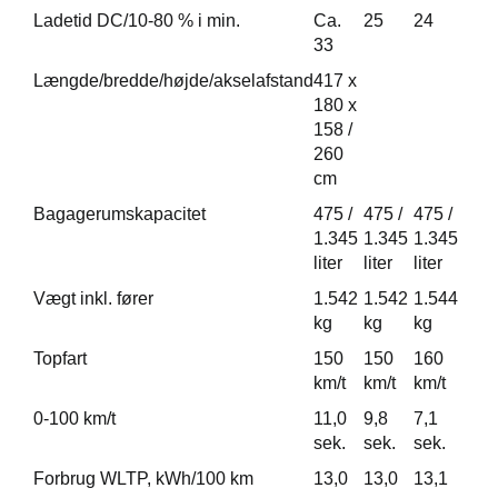
Ladetid DC/10-80 % i min.
Ca.
25
24
33
Længde/bredde/højde/akselafstand
417 x
180 x
158 /
260
cm
Bagagerumskapacitet
475 /
475 /
475 /
1.345
1.345
1.345
liter
liter
liter
Vægt inkl. fører
1.542
1.542
1.544
kg
kg
kg
Topfart
150
150
160
km/t
km/t
km/t
0-100 km/t
11,0
9,8
7,1
sek.
sek.
sek.
Forbrug WLTP, kWh/100 km
13,0
13,0
13,1